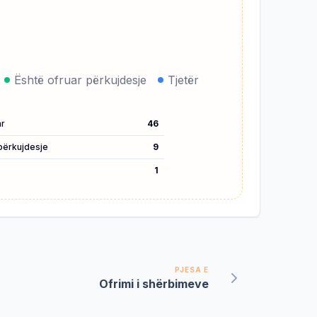
Është ofruar përkujdesje
Tjetër
ar
46
përkujdesje
9
1
PJESA E
Ofrimi i shërbimeve