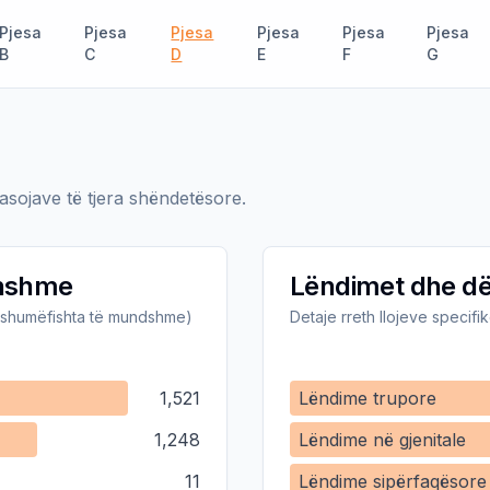
Pjesa
Pjesa
Pjesa
Pjesa
Pjesa
Pjesa
B
C
D
E
F
G
asojave të tjera shëndetësore.
thshme
Lëndimet dhe dë
e shumëfishta të mundshme)
Detaje rreth llojeve specif
1,521
Lëndime trupore
1,248
Lëndime në gjenitale
11
Lëndime sipërfaqësore