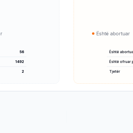
ër
Është abortuar
56
Është abortu
1492
Është ofruar 
2
Tjetër