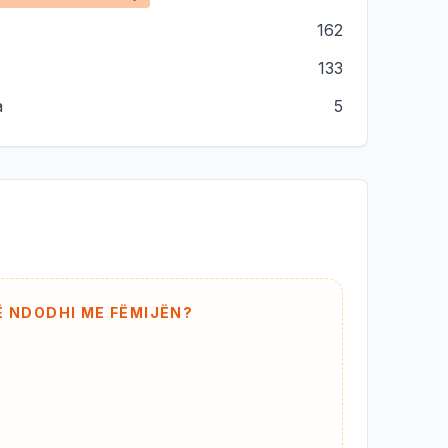
162
133
a
5
Ë NDODHI ME FËMIJËN?