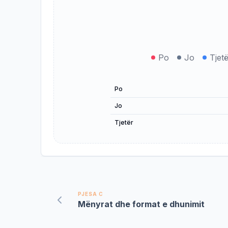
Po
Jo
Tjet
Po
Jo
Tjetër
PJESA C
Mënyrat dhe format e dhunimit