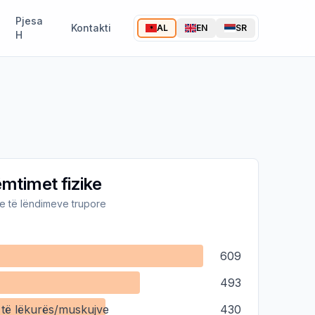
Pjesa
Kontakti
AL
EN
SR
H
mtimet fizike
ike të lëndimeve trupore
609
493
 të lëkurës/muskujve
430