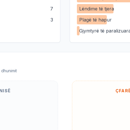
7
Lëndime të tjera
3
Plagë të hapur
Gjymtyrë të paralizuar
 dhunimit
NISË
ÇFAR