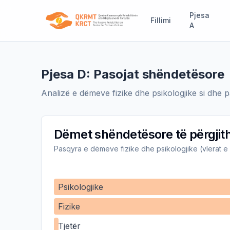
Pjesa
Fillimi
A
Pjesa D: Pasojat shëndetësore
Analizë e dëmeve fizike dhe psikologjike si dhe p
Dëmet shëndetësore të përgji
Pasqyra e dëmeve fizike dhe psikologjike (vlerat 
Psikologjike
Fizike
Tjetër