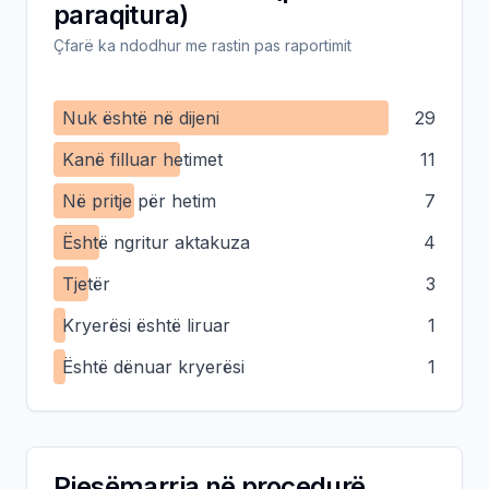
paraqitura)
Çfarë ka ndodhur me rastin pas raportimit
Nuk është në dijeni
29
Kanë filluar hetimet
11
Në pritje për hetim
7
Është ngritur aktakuza
4
Tjetër
3
Kryerësi është liruar
1
Është dënuar kryerësi
1
Pjesëmarrja në procedurë