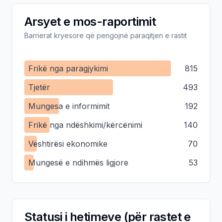
Arsyet e mos-raportimit
Barrierat kryesore që pengojnë paraqitjen e rastit
Frikë nga paragjykimi
815
Tjetër
493
Mungesa e informimit
192
Frikë nga ndëshkimi/kërcënimi
140
Vështirësi ekonomike
70
Mungesë e ndihmës ligjore
53
Statusi i hetimeve (për rastet e