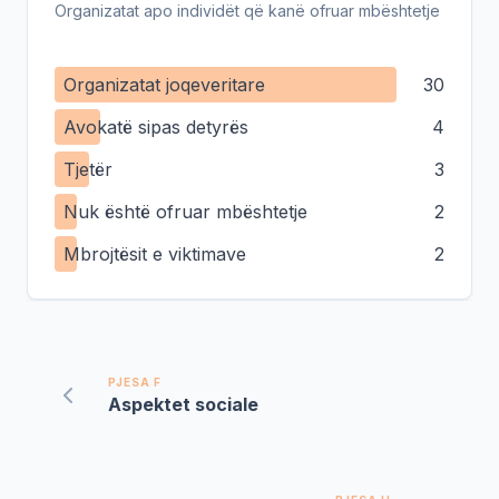
Organizatat apo individët që kanë ofruar mbështetje
Organizatat joqeveritare
30
Avokatë sipas detyrës
4
Tjetër
3
Nuk është ofruar mbështetje
2
Mbrojtësit e viktimave
2
PJESA F
Aspektet sociale