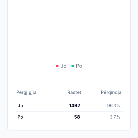
Jo
Po
Përgjigjja
Rastet
Përqindja
Jo
1492
96.3
%
Po
58
3.7
%